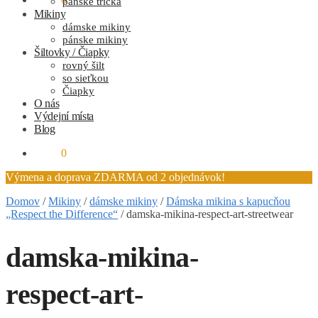
pánske tričká
Mikiny
dámske mikiny
pánske mikiny
Šiltovky / Čiapky
rovný šilt
so sieťkou
Čiapky
O nás
Výdejní místa
Blog
0.00
€
0
Výmena a doprava ZDARMA od 2 objednávok!
Domov
/
Mikiny
/
dámske mikiny
/
Dámska mikina s kapucňou
„Respect the Difference“
/
damska-mikina-respect-art-streetwear
damska-mikina-
respect-art-