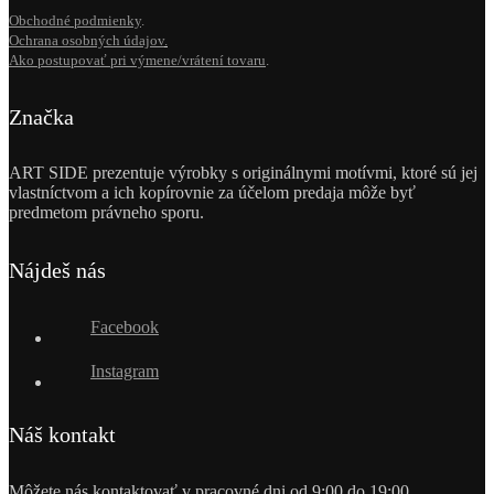
Obchodné podmienky
.
Ochrana osobných údajov
.
Ako postupovať pri výmene/vrátení tovaru
.
Značka
ART SIDE prezentuje výrobky s originálnymi motívmi, ktoré sú jej
vlastníctvom a ich kopírovnie za účelom predaja môže byť
predmetom právneho sporu.
Nájdeš nás
Facebook
Instagram
Náš kontakt
Môžete nás kontaktovať v pracovné dni od 9:00 do 19:00