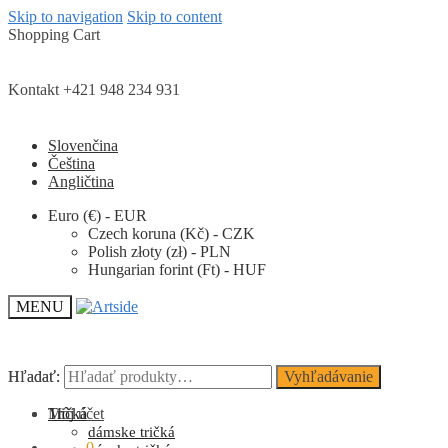
Skip to navigation
Skip to content
Shopping Cart
Kontakt +421 948 234 931
Slovenčina
Čeština
Angličtina
Euro (€) - EUR
Czech koruna (Kč) - CZK
Polish złoty (zł) - PLN
Hungarian forint (Ft) - HUF
MENU
Hľadať:
Hľadať:
Vyhľadávanie
Vyhľadávanie
Môj účet
Tričká
dámske tričká
0.00
€
0