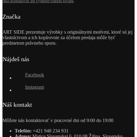
Ako postupovať pri výmene/vrátení tovaru
.
Značka
ART SIDE prezentuje výrobky s originálnymi motívmi, ktoré sú jej
vlastníctvom a ich kopírovnie za účelom predaja môže byť
predmetom právneho sporu.
Nájdeš nás
Facebook
Instagram
Náš kontakt
Môžete nás kontaktovať v pracovné dni od 9:00 do 19:00
Telefón:
+421 948 234 931
Adresa:
Matice Slovenskej 6, 010 08 Žilina, Slovensko