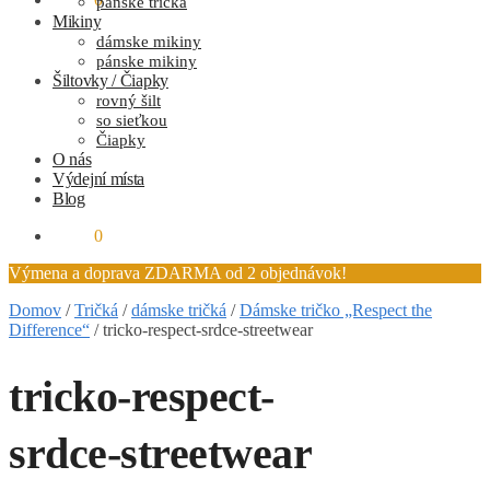
pánske tričká
Mikiny
dámske mikiny
pánske mikiny
Šiltovky / Čiapky
rovný šilt
so sieťkou
Čiapky
O nás
Výdejní místa
Blog
0.00
€
0
Výmena a doprava ZDARMA od 2 objednávok!
Domov
/
Tričká
/
dámske tričká
/
Dámske tričko „Respect the
Difference“
/
tricko-respect-srdce-streetwear
tricko-respect-
srdce-streetwear