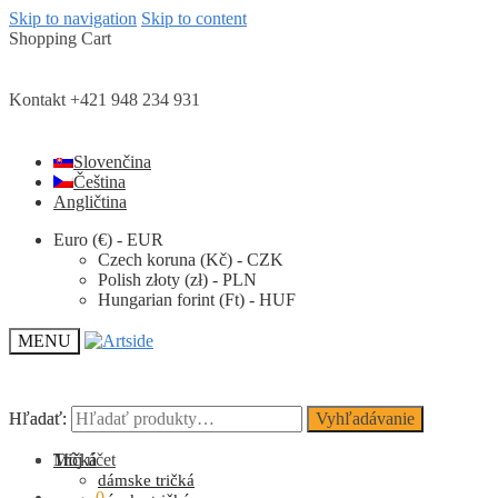
Skip to navigation
Skip to content
Shopping Cart
Kontakt +421 948 234 931
Slovenčina
Čeština
Angličtina
Euro (€) - EUR
Czech koruna (Kč) - CZK
Polish złoty (zł) - PLN
Hungarian forint (Ft) - HUF
MENU
Hľadať:
Hľadať:
Vyhľadávanie
Vyhľadávanie
Môj účet
Tričká
dámske tričká
0.00
€
0