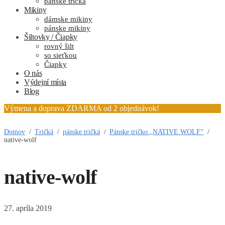
pánske tričká
Mikiny
dámske mikiny
pánske mikiny
Šiltovky / Čiapky
rovný šilt
so sieťkou
Čiapky
O nás
Výdejní místa
Blog
Výmena a doprava ZDARMA od 2 objednávok!
Domov
/
Tričká
/
pánske tričká
/
Pánske tričko „NATIVE WOLF“
/
native-wolf
native-wolf
27. apríla 2019