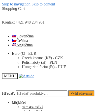
Skip to navigation
Skip to content
Shopping Cart
Kontakt +421 948 234 931
Slovenčina
Čeština
Angličtina
Euro (€) - EUR
Czech koruna (Kč) - CZK
Polish złoty (zł) - PLN
Hungarian forint (Ft) - HUF
MENU
Hľadať:
Hľadať:
Vyhľadávanie
Vyhľadávanie
Môj účet
Tričká
dámske tričká