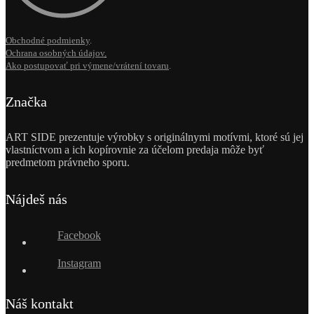
Obchodné podmienky
.
Ochrana osobných údajov
.
Ako postupovať pri výmene/vrátení tovaru
.
Značka
ART SIDE prezentuje výrobky s originálnymi motívmi, ktoré sú jej
vlastníctvom a ich kopírovnie za účelom predaja môže byť
predmetom právneho sporu.
Nájdeš nás
Facebook
Instagram
Náš kontakt