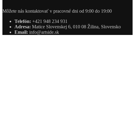
Môžete nás kontaktovať v pracovné dni od 9:00 do 19:00
Telefón:
+421 948 234 931
Adresa:
Matice Slovenskej 6, 010 08 Žilina, Slovensko
Email:
info@artside.sk