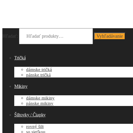
Hľadať:
Vyhľadávanie
Tričká
dámske tričká
pánske tričká
Mikiny
dámske mikiny
pánske mikiny
Šiltovky / Čiapky
rovný šilt
so sieťkou