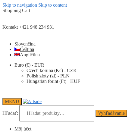
Skip to navigation
Skip to content
Shopping Cart
Kontakt +421 948 234 931
Slovenčina
Čeština
Angličtina
Euro (€) - EUR
Czech koruna (Kč) - CZK
Polish złoty (zł) - PLN
Hungarian forint (Ft) - HUF
MENU
Hľadať:
Vyhľadávanie
Môj účet