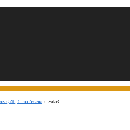
vný šilt, čierno-červená
/
svako3