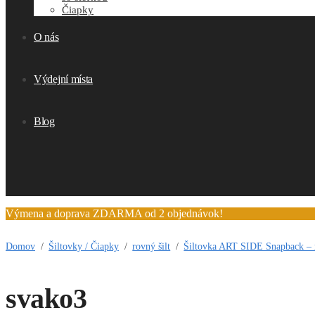
Čiapky
O nás
Výdejní místa
Blog
Výmena a doprava ZDARMA od 2 objednávok!
Domov
/
Šiltovky / Čiapky
/
rovný šilt
/
Šiltovka ART SIDE Snapback – ro
svako3