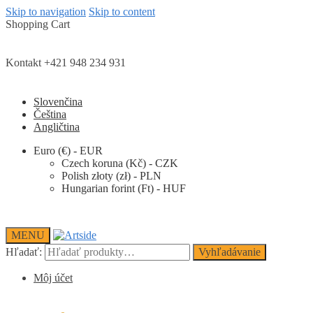
Skip to navigation
Skip to content
Shopping Cart
Kontakt +421 948 234 931
Slovenčina
Čeština
Angličtina
Euro (€) - EUR
Czech koruna (Kč) - CZK
Polish złoty (zł) - PLN
Hungarian forint (Ft) - HUF
MENU
Hľadať:
Vyhľadávanie
Môj účet