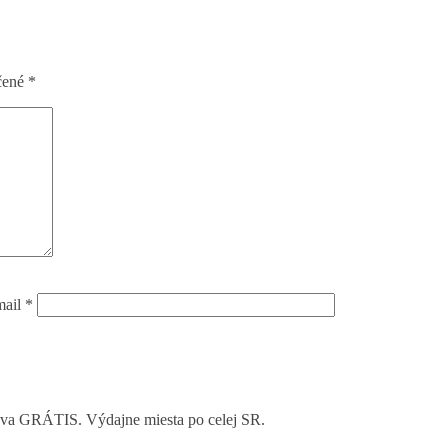
čené
*
mail
*
rava GRÁTIS. Výdajne miesta po celej SR.