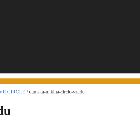
TIVE CIRCLE
/
damska-mikina-circle-vzadu
du