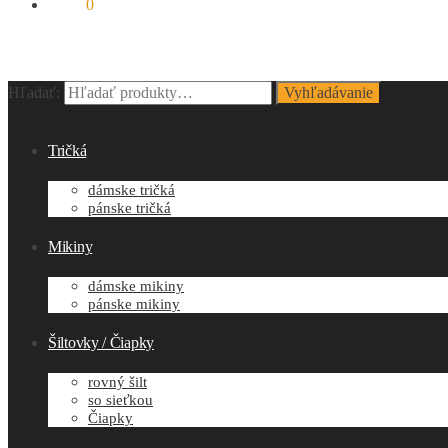
0.00
€
0
Hľadať:
Vyhľadávanie
Tričká
dámske tričká
pánske tričká
Mikiny
dámske mikiny
pánske mikiny
Šiltovky / Čiapky
rovný šilt
so sieťkou
Čiapky