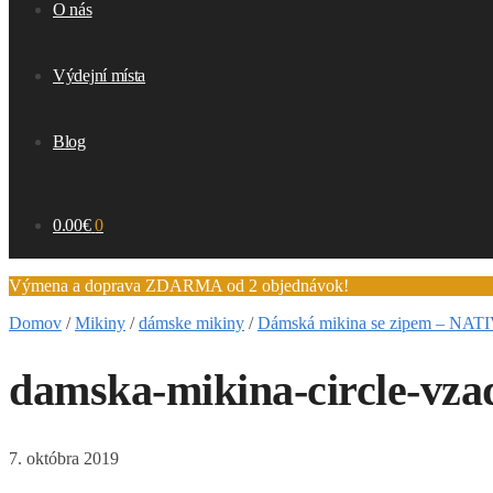
O nás
Výdejní místa
Blog
0.00
€
0
Výmena a doprava ZDARMA od 2 objednávok!
Domov
/
Mikiny
/
dámske mikiny
/
Dámská mikina se zipem – NA
damska-mikina-circle-vza
7. októbra 2019