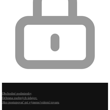
Obchodné podmienky
.
Ochrana osobných údajov
.
Ako postupovať pri výmene/vrátení tovaru
.