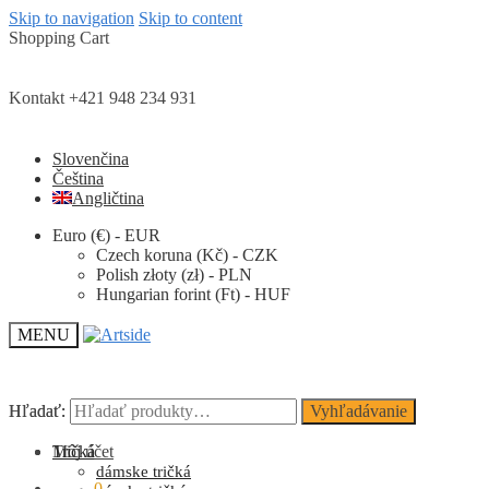
Skip to navigation
Skip to content
Shopping Cart
Kontakt +421 948 234 931
Slovenčina
Čeština
Angličtina
Euro (€) - EUR
Czech koruna (Kč) - CZK
Polish złoty (zł) - PLN
Hungarian forint (Ft) - HUF
MENU
Hľadať:
Hľadať:
Vyhľadávanie
Vyhľadávanie
Môj účet
Tričká
dámske tričká
0.00
€
0