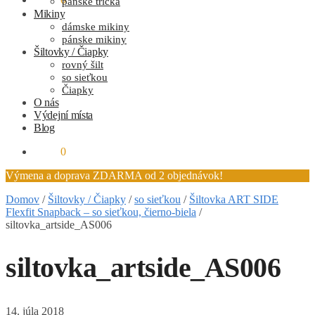
pánske tričká
Mikiny
dámske mikiny
pánske mikiny
Šiltovky / Čiapky
rovný šilt
so sieťkou
Čiapky
O nás
Výdejní místa
Blog
0.00
€
0
Výmena a doprava ZDARMA od 2 objednávok!
Domov
/
Šiltovky / Čiapky
/
so sieťkou
/
Šiltovka ART SIDE
Flexfit Snapback – so sieťkou, čierno-biela
/
siltovka_artside_AS006
siltovka_artside_AS006
14. júla 2018