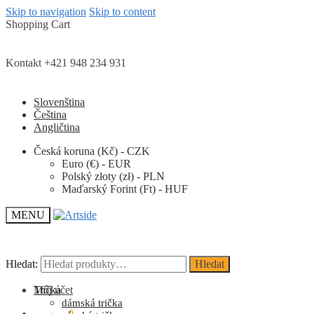
Skip to navigation
Skip to content
Shopping Cart
Kontakt +421 948 234 931
Slovenština
Čeština
Angličtina
Česká koruna (Kč) - CZK
Euro (€) - EUR
Polský złoty (zł) - PLN
Maďarský Forint (Ft) - HUF
MENU
Hledat:
Hledat:
Hledat
Hledat
Môj účet
Trička
dámská trička
0.00
Kč
0