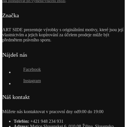
Jak postupovat při výměně/vrácení zboží
.
Značka
ART SIDE prezentuje výrobky s originálními motivy, které jsou její
vlastnictvím a jejich kopírování za účelem prodeje může být
předmětem právního sporu.
Nájdeš nás
Facebook
Instagram
Náš kontakt
Můžete nás kontaktovat v pracovní dny od9:00 do 19:00
Telefón:
+421 948 234 931
Adresa:
Matice Slovenskej 6, 010 08 Žilina, Slovensko