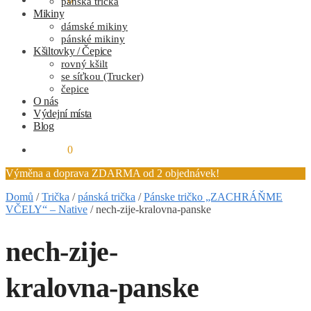
pánská trička
Mikiny
dámské mikiny
pánské mikiny
Kšiltovky / Čepice
rovný kšilt
se síťkou (Trucker)
čepice
O nás
Výdejní místa
Blog
0.00
Kč
0
Výměna a doprava ZDARMA od 2 objednávek!
Domů
/
Trička
/
pánská trička
/
Pánske tričko „ZACHRÁŇME
VČELY“ – Native
/
nech-zije-kralovna-panske
nech-zije-
kralovna-panske