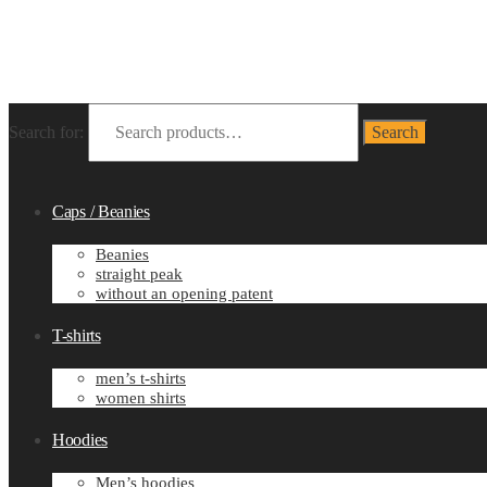
Search for:
Search
Caps / Beanies
Beanies
straight peak
without an opening patent
T-shirts
men’s t-shirts
women shirts
Hoodies
Men’s hoodies