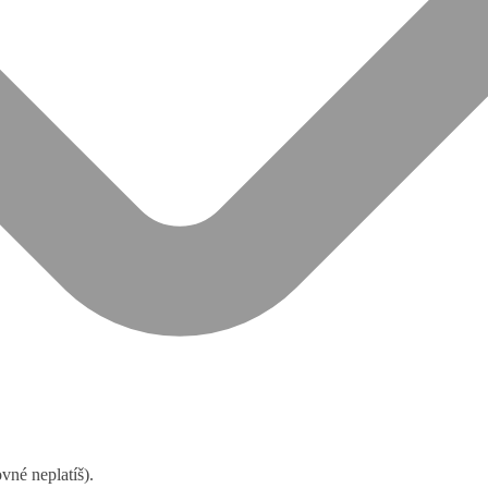
né neplatíš).