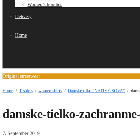
Women’s hoodies
Delivery
Home
Original streetwear
Home
/
T-shirts
/
women shirts
/
Dámské tílko “NATIVE SOVA”
/
dams
damske-tielko-zachranme-
7. September 2019