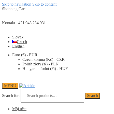
Skip to navigation
Skip to content
Shopping Cart
Kontakt +421 948 234 931
Slovak
Czech
English
Euro (€) - EUR
Czech koruna (Kč) - CZK
Polish złoty (zł) - PLN
Hungarian forint (Ft) - HUF
MENU
Search for:
Search
Môj účet